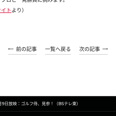
サイト
より）
前の記事
一覧へ戻る
次の記事
月9日放映：ゴルフ侍、見参！（BSテレ東）